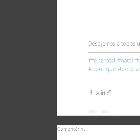
Desejamos a todos u
#feliznatal
#natal
#
#boutique
#delicia
Comentários