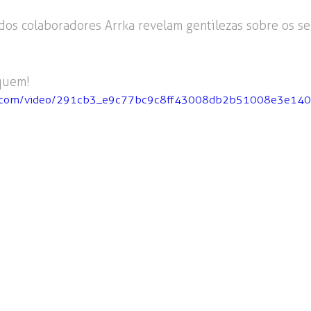
 dos colaboradores Arrka revelam gentilezas sobre os s
quem!
atic.com/video/291cb3_e9c77bc9c8ff43008db2b51008e3e14