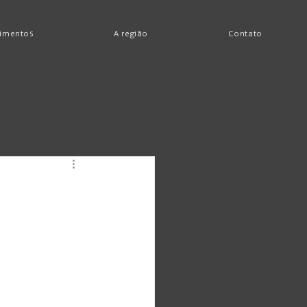
imentos
A região
Contato