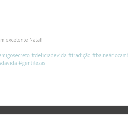
m excelente Natal!
amigosecreto
#deliciadevida
#tradição
#balneáriocam
sdavida
#gentilezas