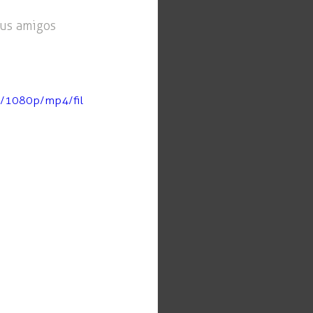
eus amigos 
0/1080p/mp4/fil