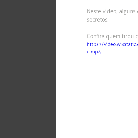
Neste vídeo, alguns
secretos.
Confira quem tirou 
https://video.wixst
e.mp4