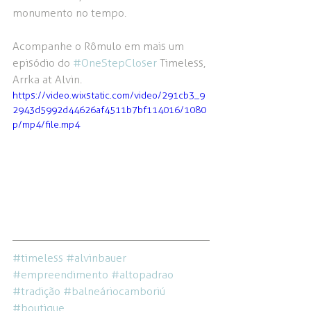
monumento no tempo.
Acompanhe o Rômulo em mais um 
episódio do 
#OneStepCloser
 Timeless, 
Arrka at Alvin.
https://video.wixstatic.com/video/291cb3_9
2943d5992d44626af4511b7bf114016/1080
p/mp4/file.mp4
#timeless
#alvinbauer
#empreendimento
#altopadrao
#tradição
#balneáriocamboriú
#boutique