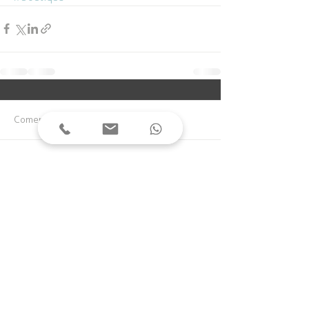
Comentários
Escreva um comentário
Rua 3110, centro | Balneário Camboriú | Santa
Catarina | Brasil
(47) 3361.1308