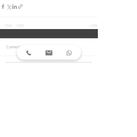
Comentários
Escreva um comentário
Rua 3110, centro | Balneário Camboriú | Santa
Catarina | Brasil
(47) 3361.1308