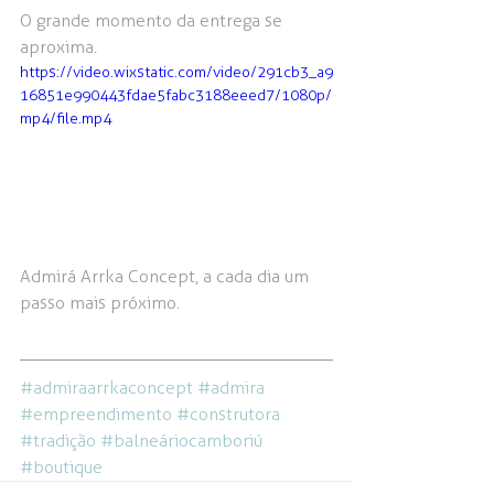
O grande momento da entrega se 
aproxima. 
https://video.wixstatic.com/video/291cb3_a9
16851e990443fdae5fabc3188eeed7/1080p/
mp4/file.mp4
Admirá Arrka Concept, a cada dia um 
passo mais próximo.
#admiraarrkaconcept
#admira
#empreendimento
#construtora
#tradição
#balneáriocamboriú
#boutique