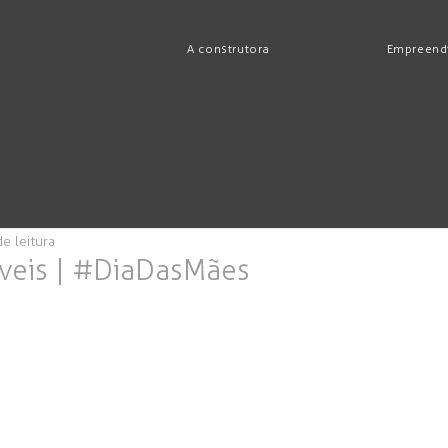
A construtora
Empreend
e leitura
veis | #DiaDasMães