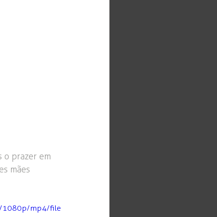
 o prazer em 
des mães 
/1080p/mp4/file