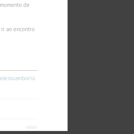
 momento de 
ir ao encontro 
eáriocamboriú