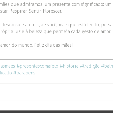
amães que admiramos, um presente com significado: um
tar. Respirar. Sentir. Florescer.
 descanso e afeto. Que você, mãe que está lendo, possa 
própria luz e à beleza que permeia cada gesto de amor.
amor do mundo. Feliz dia das mães!
dasmaes
#presentescomafeto
#historia
#tradição
#baln
ficado
#parabens