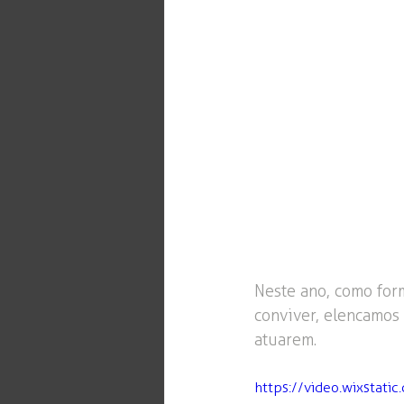
Neste ano, como for
conviver, elencamos
atuarem.
https://video.wixst