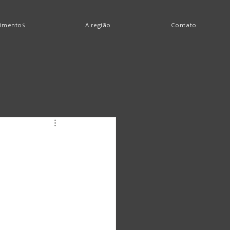
imentos
A região
Contato