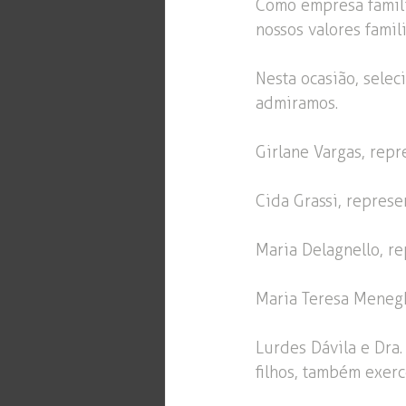
Como empresa famili
nossos valores famil
Nesta ocasião, sele
admiramos.
Girlane Vargas, rep
Cida Grassi, repres
Maria Delagnello, r
Maria Teresa Menegh
Lurdes Dávila e Dra
filhos, também exer