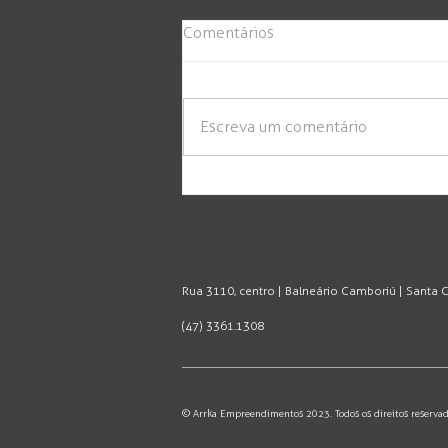
Comentários
Escreva um comentário
Rua 3110, centro | Balneário Camboriú | Santa Ca
(47) 3361.1308
© Arrka Empreendimentos 2023. Todos os direitos reservad