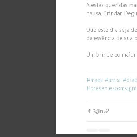
À estas queridas m
pausa. Brindar. Degus
Que este dia seja de
da essência de sua 
Um brinde ao maior 
#maes
#arrka
#dia
#presentescomsigni