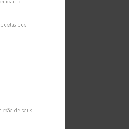
luminando 
aquelas que 
e mãe de seus 