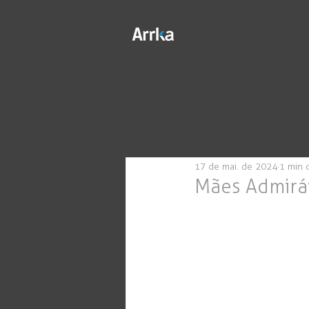
17 de mai. de 2024
1 min d
Mães Admirá