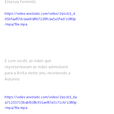
Essenza Feminilli.
https://video.wixstatic.com/video/291cb3_d
d5bf4a87dc94eb9867228fc9a5a3f4d/1080p
/mp4/file.mp4
E com vocês, as mães que 
representaram as mães admiráveis 
para a Arrka neste ano, recebendo a 
Autunno.
https://video.wixstatic.com/video/291cb3_6a
471233713b4b818b355ae87a3171c6/1080p
/mp4/file.mp4