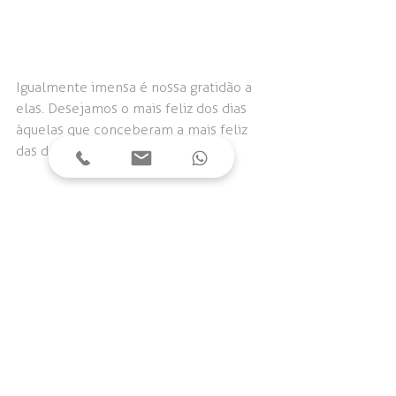
Igualmente imensa é nossa gratidão a 
elas. Desejamos o mais feliz dos dias 
àquelas que conceberam a mais feliz 
das delícias: a vida.
Feliz dia das mães - da nossa família 
para a sua!
#diadasmaes
#perfume
#parfum
#autunno
#fattoamano
#construtora
#tradição
#balneáriocamboriú