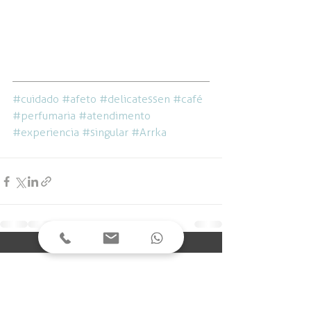
#cuidado
#afeto
#delicatessen
#café
#perfumaria
#atendimento
#experiencia
#singular
#Arrka
Comentários