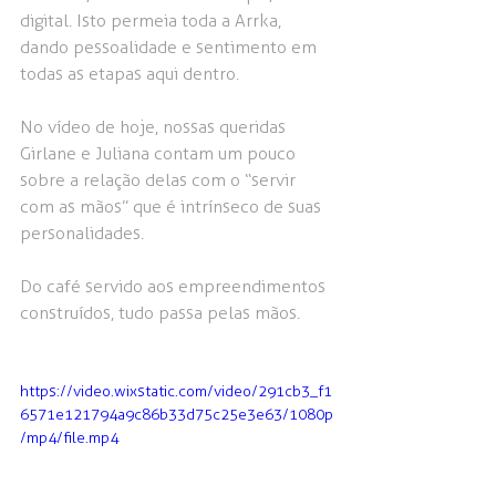
digital. Isto permeia toda a Arrka, 
dando pessoalidade e sentimento em 
todas as etapas aqui dentro.
No vídeo de hoje, nossas queridas 
Girlane e Juliana contam um pouco 
sobre a relação delas com o “servir 
com as mãos” que é intrínseco de suas 
personalidades.
Do café servido aos empreendimentos 
construídos, tudo passa pelas mãos.
https://video.wixstatic.com/video/291cb3_f1
6571e121794a9c86b33d75c25e3e63/1080p
/mp4/file.mp4