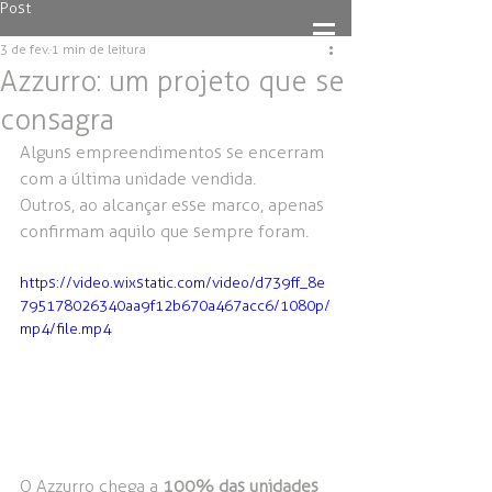
Post
3 de fev.
1 min de leitura
Azzurro: um projeto que se
consagra
Alguns empreendimentos se encerram 
com a última unidade vendida. 
Outros, ao alcançar esse marco, apenas 
confirmam aquilo que sempre foram.
https://video.wixstatic.com/video/d739ff_8e
795178026340aa9f12b670a467acc6/1080p/
mp4/file.mp4
O Azzurro chega a 
100% das unidades 