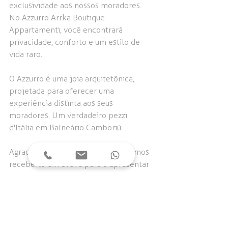
exclusividade aos nossos moradores. 
No Azzurro Arrka Boutique 
Appartamenti, você encontrará 
privacidade, conforto e um estilo de 
vida raro.
O Azzurro é uma joia arquitetônica, 
projetada para oferecer uma 
experiência distinta aos seus 
moradores. Um verdadeiro pezzi 
d'Itália em Balneário Camboriú.
Agradecemos por assistir e esperamos 
recebê-lo em breve para o apresentar 
o Azzurro Arrka Boutique 
Appartamenti!
#azzurro
#arrka
#azzurroboutiqueappartamenti