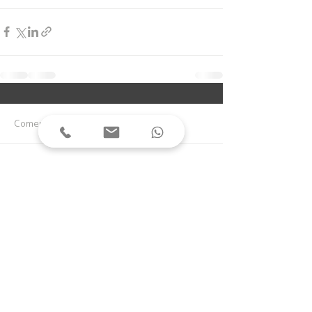
Comentários
Escreva um comentário
Rua 3110, centro | Balneário Camboriú | Santa
Catarina | Brasil
(47) 3361.1308