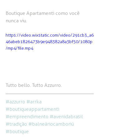
Boutique Apartamenti como você 
nunca viu.
https://video.wixstatic.com/video/291cb3_a6
46abeb1826473b9e948382a8a3bf50/1080p
/mp4/file.mp4
Tutto bello. Tutto Azzurro.
#azzurro
#arrka
#boutiqueappartamenti
#empreendimento
#avenidabrasil
#tradição
#balneáriocamboriú
#boutique