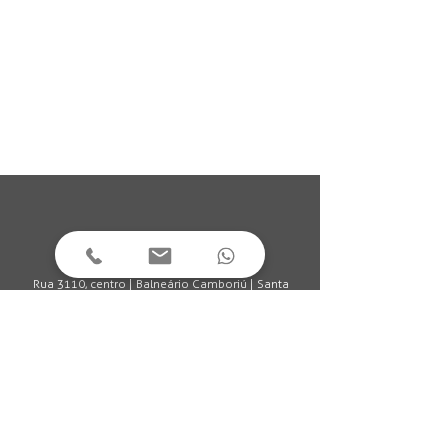
Rua 3110, centro | Balneário Camboriú | Santa
Catarina | Brasil
(47) 3361.1308