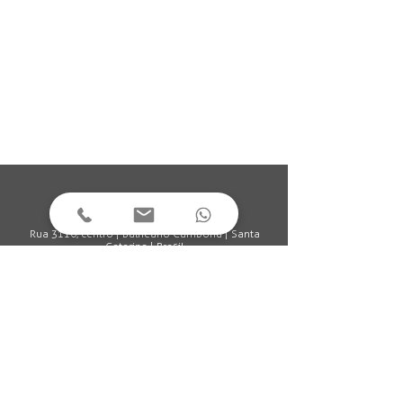
Rua 3110, centro | Balneário Camboriú | Santa
Catarina | Brasil
(47) 3361.1308
Playlists Arrka no Spotify