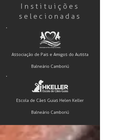
Instituições
selecionadas
Associação de Pais e Amigos do Autista
Balneário Camboriú
Escola de Cães Guias Helen Keller
Balneário Camboriú