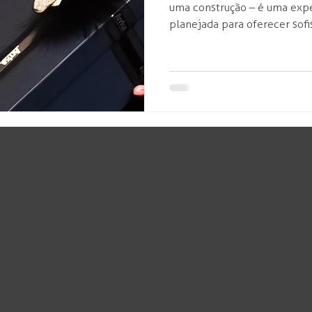
uma construção – é uma exp
planejada para oferecer sofis