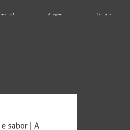
imentos
A região
Contato
a
 e sabor | A