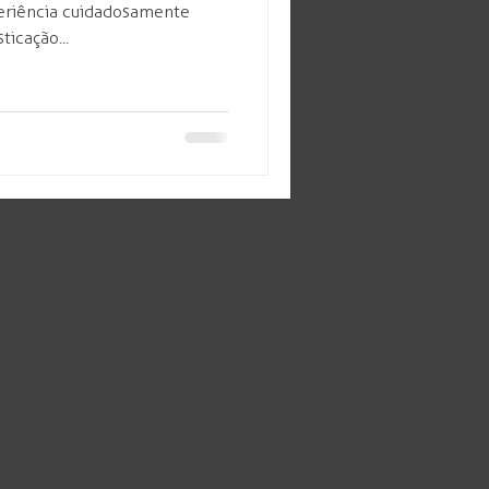
eriência cuidadosamente
ticação...